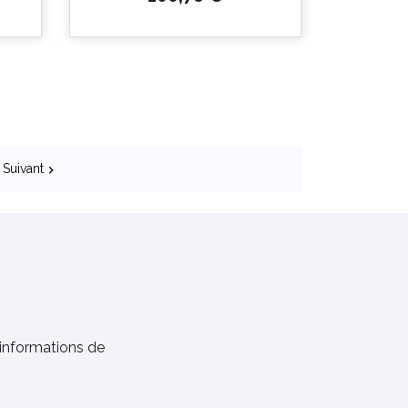

Aperçu
Suivant

rapide
informations de