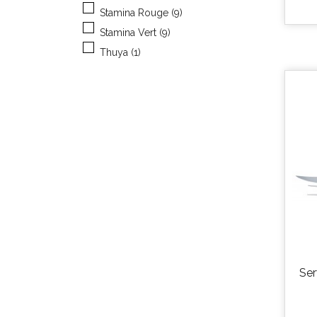
Stamina Rouge
(9)
Stamina Vert
(9)
Thuya
(1)
Ser