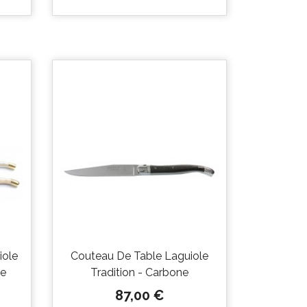

Aperçu
rapide
iole
Couteau De Table Laguiole
de
Tradition - Carbone
Prix
87,00 €