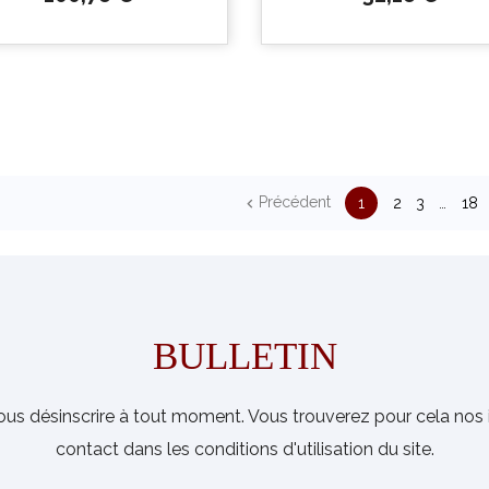


Aperçu
Aperçu
Précédent
1
2
3
…
18

rapide
rapide
BULLETIN
us désinscrire à tout moment. Vous trouverez pour cela nos 
contact dans les conditions d'utilisation du site.