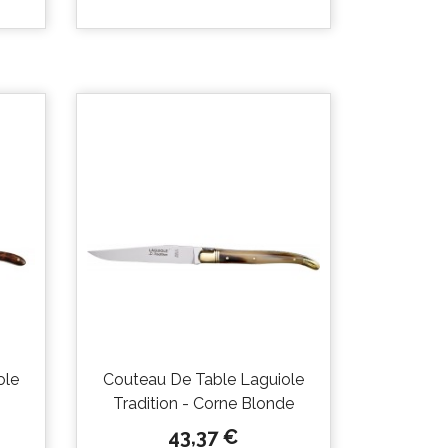

Aperçu
rapide
ole
Couteau De Table Laguiole
Tradition - Corne Blonde
Prix
43,37 €