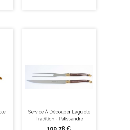

Aperçu
rapide
ole
Service À Découper Laguiole
Tradition - Palissandre
Prix
100,78 €