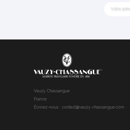
Vauzy Chassangue
France
Écrivez-nous :
contact@vauzy-chassangue.com