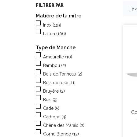
FILTRER PAR
Il y
Matière de la mitre
Inox
(119)
Laiton
(106)
Type de Manche
Amourette
(10)
Bambou
(2)
Bois de Tonneau
(2)
Bois de rose
(11)
Bruyère
(2)
Buis
(9)
Cade
(5)
Co
Carbone
(4)
Chêne des Marais
(2)
Corne Blonde
(12)