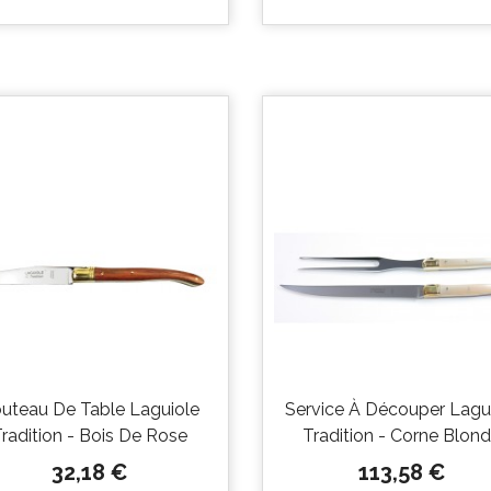


Aperçu
Aperçu
rapide
rapide
uteau De Table Laguiole
Service À Découper Lagu
radition - Bois De Rose
Tradition - Corne Blon
Prix
Prix
32,18 €
113,58 €