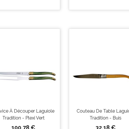


Aperçu
Aperçu
rapide
rapide
vice À Découper Laguiole
Couteau De Table Lagui
Tradition - Plexi Vert
Tradition - Buis
Prix
Prix
100,78 €
32,18 €