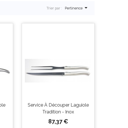

Trier par :
Pertinence
ole
Service À Découper Laguiole
Tradition - Inox
Prix
87,37 €