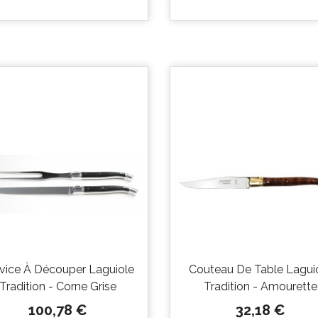


Aperçu
Aperçu
rapide
rapide
vice À Découper Laguiole
Couteau De Table Lagui
Tradition - Corne Grise
Tradition - Amourette
Prix
Prix
100,78 €
32,18 €