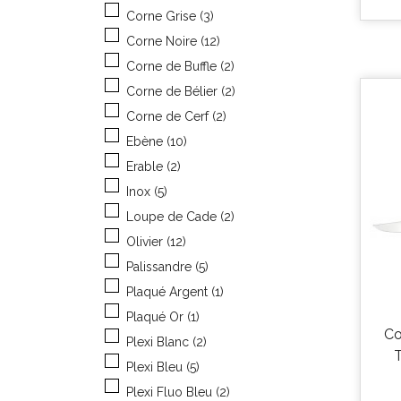
Corne Grise
(3)
Corne Noire
(12)
Corne de Buffle
(2)
Corne de Bélier
(2)
Corne de Cerf
(2)
Ebène
(10)
Erable
(2)
Inox
(5)
Loupe de Cade
(2)
Olivier
(12)
Palissandre
(5)
Plaqué Argent
(1)
Plaqué Or
(1)
Co
Plexi Blanc
(2)
T
Plexi Bleu
(5)
Plexi Fluo Bleu
(2)