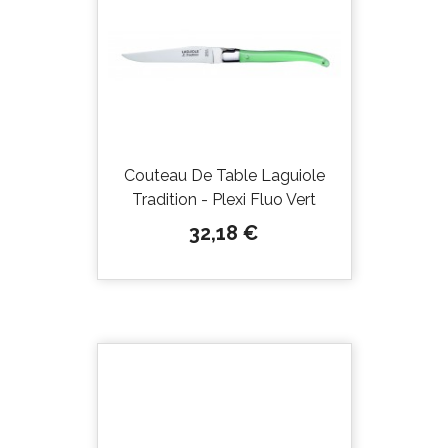
Couteau De Table Laguiole
Tradition - Plexi Fluo Vert
Prix
32,18 €