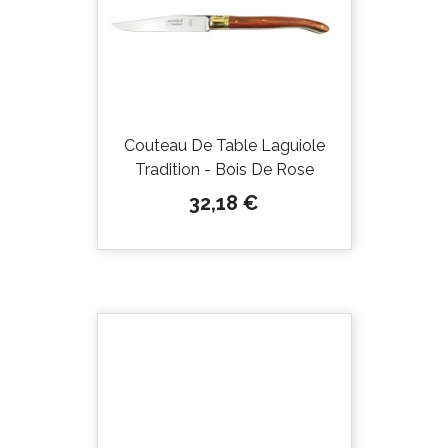
Couteau De Table Laguiole
Tradition - Bois De Rose
Prix
32,18 €