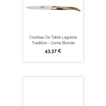
Couteau De Table Laguiole
Tradition - Corne Blonde
Prix
43,37 €