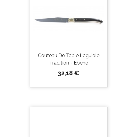
Couteau De Table Laguiole
Tradition - Ebène
Prix
32,18 €