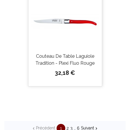
Couteau De Table Laguiole
Tradition - Plexi Fluo Rouge
Prix
32,18 €
Précédent
Suivant
1
2
3
…
6

