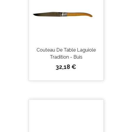
Couteau De Table Laguiole
Tradition - Buis
Prix
32,18 €