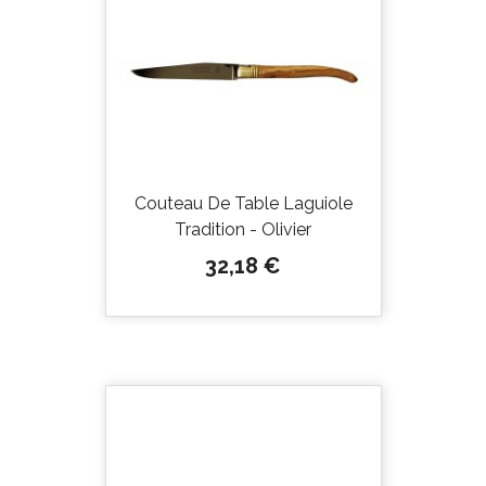
Couteau De Table Laguiole
Tradition - Olivier
Prix
32,18 €