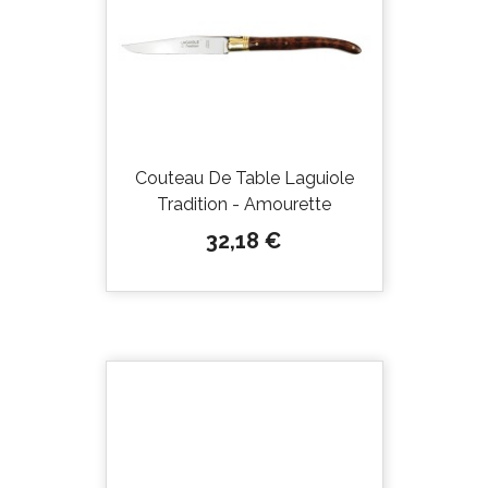
Couteau De Table Laguiole
Tradition - Amourette
Prix
32,18 €